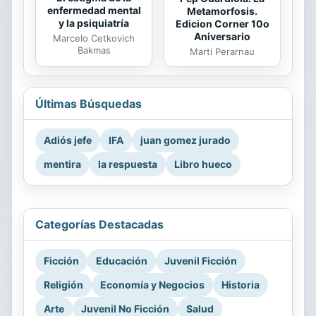
enfermedad mental
Metamorfosis.
y la psiquiatría
Edicion Corner 10o
Aniversario
Marcelo Cetkovich
Bakmas
Marti Perarnau
Últimas Búsquedas
Adiós jefe
IFA
juan gomez jurado
mentira
la respuesta
Libro hueco
Categorías Destacadas
Ficción
Educación
Juvenil Ficción
Religión
Economía y Negocios
Historia
Arte
Juvenil No Ficción
Salud