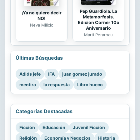
Pep Guardiola. La
¡Ya no quiero decir
Metamorfosis.
NO!
Edicion Corner 10o
Neva Milicic
Aniversario
Marti Perarnau
Últimas Búsquedas
Adiós jefe
IFA
juan gomez jurado
mentira
la respuesta
Libro hueco
Categorías Destacadas
Ficción
Educación
Juvenil Ficción
Religión
Economía y Negocios
Historia