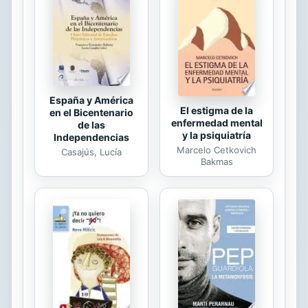
historical work. Forgotten Books
uses state-of-the-art technology to
digitally reconstruct the work,
preserving the original format whilst
repairing imperfections...
España y América
El estigma de la
en el Bicentenario
enfermedad mental
de las
y la psiquiatría
Independencias
Marcelo Cetkovich
Casajús, Lucía
Bakmas