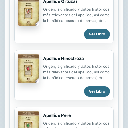
Apellido Ortuzar
Origen, significado y datos históricos
más relevantes del apellido, así como
la heráldica (escudo de armas) del
linaje. Para la documentación y
edición de todas nuestras láminas
Ver Libro
nos regimos por un estricto
protocolo cuya finalidad es la de
garantizar la veracidad y utilidad de la
información. Incluye descripción y
Apellido Hinostroza
simbolismo de los principales
Origen, significado y datos históricos
esmaltes, metales y piezas
más relevantes del apellido, así como
heráldicas.
la heráldica (escudo de armas) del
linaje. Para la documentación y
edición de todas nuestras láminas
Ver Libro
nos regimos por un estricto
protocolo cuya finalidad es la de
garantizar la veracidad y utilidad de la
información. Incluye descripción y
Apellido Pere
simbolismo de los principales
Origen, significado y datos históricos
esmaltes, metales y piezas