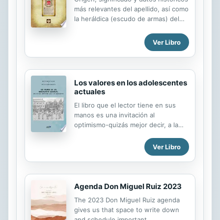
más relevantes del apellido, así como
la heráldica (escudo de armas) del
linaje. Para la documentación y
edición de todas nuestras láminas
Ver Libro
nos regimos por un estricto
protocolo cuya finalidad es la de
garantizar la veracidad y utilidad de la
información. Incluye descripción y
Los valores en los adolescentes
simbolismo de los principales
actuales
esmaltes, metales y piezas
El libro que el lector tiene en sus
heráldicas.
manos es una invitación al
optimismo-quizás mejor decir, a la
esperanza- en tiempos difíciles para
la educación y para el desarrollo del
Ver Libro
paso de la niñez al período adulto en
una sociedad como la española a
principios del siglo XXI. Lo que aquí
se encontrará el lector/a es una
Agenda Don Miguel Ruiz 2023
visión diferente –y quizás por ello
The 2023 Don Miguel Ruiz agenda
mismo , discutible- sobre los
gives us that space to write down
adolescentes actuales,hijos y
and schedule important