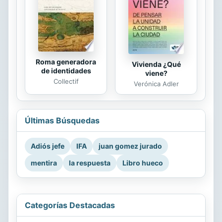
Roma generadora
Vivienda ¿Qué
de identidades
viene?
Collectif
Verónica Adler
Últimas Búsquedas
Adiós jefe
IFA
juan gomez jurado
mentira
la respuesta
Libro hueco
Categorías Destacadas